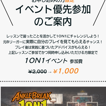
お申し込みの方
限定
イベント優先参加
のご案内
レッスンで習ったことを活かして1ON1にチャレンジしよう！
実際に自分のプレイを見てもらえる
元Bリーガーに
チャンス！
プレイ後は実践に基づいたアドバイスがもらえる！
上記レッスンご参加でかつ同時申し込みいただける方限定
で
1ON1
イベント
参加費
1,000
¥
¥2,000
→