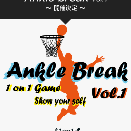
～ 開催決定 ～
🏀
1on1🏀