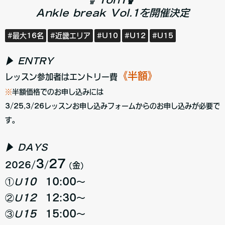
Ankle break Vol.1
を開催決定
#最大16名
#近畿エリア
#U10
#U12
#U15
▶ ENTRY
《半額》
レッスン参加者はエントリー費
※
半額価格でのお申し込みには
3/25,3/26レッスンお申し込みフォームからの
お申し込みが必要で
す
。
▶ DAYS
3
27
2026/
/
(金)
10
10:00
①
U
～
12
12:30
②
U
～
15
15:00
③
U
～