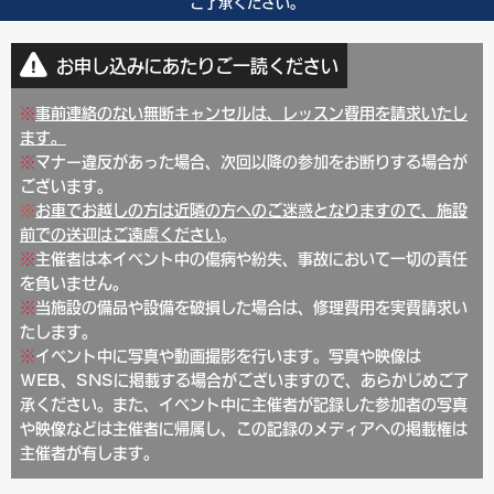
ご了承ください。
お申し込みにあたりご一読ください
※
事前連絡のない無断キャンセルは、レッスン費用を請求いたし
ます。
※
マナー違反があった場合、次回以降の参加をお断りする場合が
ございます。
※
お車でお越しの方は
近隣の方へのご迷惑となりますので、施設
前での送迎はご遠慮ください
。
※
主催者は本イベント中の傷病や紛失、事故において一切の責任
を負いません。
※
当施設の備品や設備を破損した場合は、修理費用を実費請求い
たします。
※
イベント中に写真や動画撮影を行います。写真や映像は
WEB、SNSに掲載する場合がございますので、あらかじめご了
承ください。また、イベント中に主催者が記録した参加者の写真
や映像などは主催者に帰属し、この記録のメディアへの掲載権は
主催者が有します。