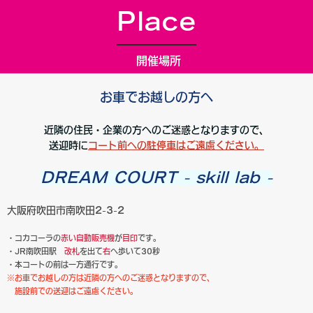
Place
開催場所
お車でお越しの方へ
近隣の住民・企業の方へのご迷惑となりますので、
送迎時に
コート前への駐停車はご遠慮ください。
DREAM COURT - skill lab -
大阪府吹田市南吹田2-3-2
・コカコーラの
赤い自動販売機
が
目印
です。
・JR南吹田駅
改札
を出て
右
へ歩いて
30
秒
・本コートの前は一方通行です。
※お車でお越しの方は近隣の方へのご迷惑となりますので、
施設前での送迎はご遠慮ください。