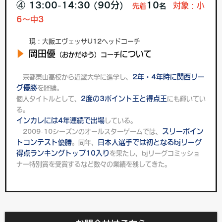
④ 13:00-14:30 (90分)
10
対象：小
先着
名
6～中3
現：大阪エヴェッサU12ヘッドコーチ
▶︎
岡田優
について
（おかだゆう）
コーチ
2年・4年時に関西リー
京都東山高校から近畿大学に進学し、
グ優勝
を経験。
2度の3ポイント王と得点王
個人タイトルとして、
にも輝いてい
る。
インカレには4年連続で出場
している。
スリーポイン
2009-10シーズンのオールスターゲームでは、
トコンテスト優勝
日本人選手では初となるbjリーグ
。同年、
得点ランキングトップ10入り
を果たし、bjリーグコミッショ
ナー特別賞を受賞するなど数々の業績を残してきた。