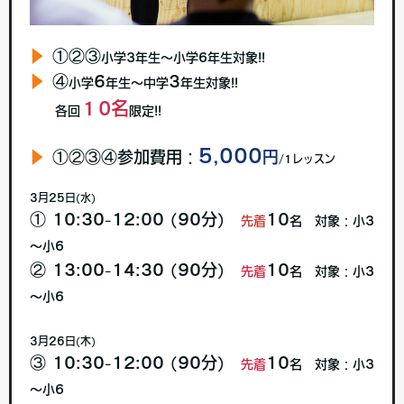
▶︎
①②③
小学3年生〜小学6年生対象!!
▶︎
④
6
3
小学
年生〜中学
年生対象!!
１0名
各回
限定!!
5,000
▶︎
①②③④参加費用：
円
/1レッスン
3月25日(水)
① 10:30-12:00 (90分)
10
先着
名 対象：小3
～小6
② 13:00-14:30 (90分)
10
先着
名 対象：小3
～小6
3月26日(木)
③ 10:30-12:00 (90分)
10
先着
名 対象：小3
～小6